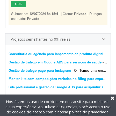
Aceita
Submetido:
12/07/2024 às 15:41
| Oferta:
Privado
| Duração
estimada:
Privado
Projetos semelhantes no 99Freelas
Consultoria ou agência para lançamento de produto digital
- Freel
Gestão de tráfego em Google ADS para serviços de saúde
- Preciso de um freelancer com experiência em tráfego no Google Ads para gerenciar uma campanha local voltada a serviços de saúde. No momento o investimento em créd...
Gestão de tráfego pago para Instagram
- Oi! Temos uma empresa de consultoria de marca e conteúdo. Precisamos de uma pessoa que nos ajude a executar tráfego pago no Instagram para nossos clientes. Temos todo o contexto dos ...
Montar kits com composições variadas no Bling para exportação ao TikTok
Site profissional e gestão de Google ADS para acupunturista
- Sou 
Nós fazemos uso de cookies em nosso site para melhorar
a sua experiência. Ao utilizar a 99Freelas, você aceita o uso
@2014-2026 99Freelas. Todos os direitos reservados.
de cookies de acordo com a nossa
política de privacidade
.
Termos de uso
|
Política de privacidade