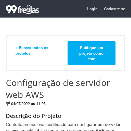
Login
Cadastre-se
« Buscar todos os
Publique um
projetos
projeto como
este
Configuração de servidor
web AWS
04/07/2022 às 11:03
Descrição do Projeto:
Contrato profissional certificado para configurar um servidor
na aws escalável. Irei rodar uma aplicação em PHP com