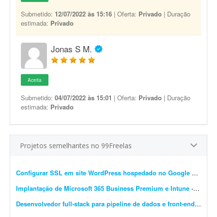
Submetido:
12/07/2022 às 15:16
| Oferta:
Privado
| Duração
estimada:
Privado
Jonas S M.
Aceita
Submetido:
04/07/2022 às 15:01
| Oferta:
Privado
| Duração
estimada:
Privado
Projetos semelhantes no 99Freelas
Configurar SSL em site WordPress hospedado no Google Cloud
- 
Implantação de Microsoft 365 Business Premium e Intune
- A Élan Consulting é uma consultoria de gestão empresarial em São Paulo, atualmente com cerca de 18 profissionais. Estamos profissionalizando nossa infraestrutura de TI ...
Desenvolvedor full-stack para pipeline de dados e front-end em GCP