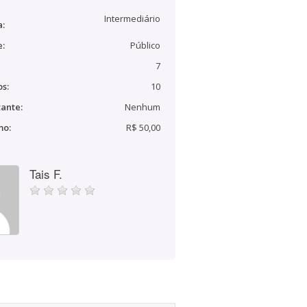
Intermediário
a:
e:
Público
7
s:
10
ante:
Nenhum
mo:
R$ 50,00
Tais F.