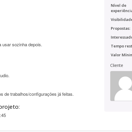
Nível de
experiênci
Visibilidad
Propostas:
Interessado
a usar sozinha depois.
Tempo rest
Valor Míni
Cliente
udio.
os de trabalhos/configurações já feitas.
projeto:
:45