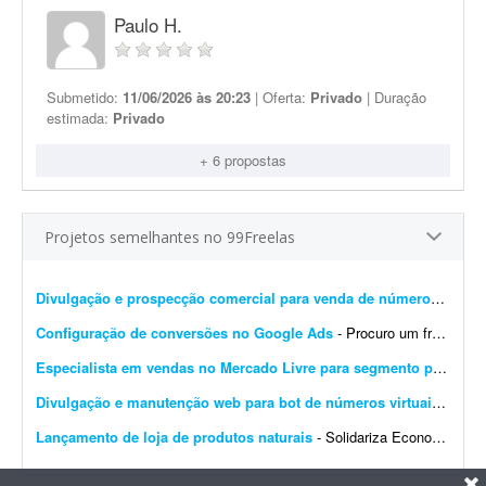
Paulo H.
Submetido:
11/06/2026 às 20:23
| Oferta:
Privado
| Duração
estimada:
Privado
+ 6 propostas
Projetos semelhantes no 99Freelas
Divulgação e prospecção comercial para venda de números virtuais
Configuração de conversões no Google Ads
- Procuro um freelancer especializado em Google Ads e rastreamento de conversões para realizar uma configuração pontual em um site. O objetivo do projeto é deixar o rastr...
Especialista em vendas no Mercado Livre para segmento pet
- Proc
Divulgação e manutenção web para bot de números virtuais (Telegram e web)
Lançamento de loja de produtos naturais
- Solidariza Economia solidária é um jeito diferente de produzir, vender, comprar e trocar o que é preciso para viver: sem explorar os outros, sem buscar vantagem indevida e sem...