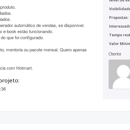
Nível de ex
 produto.
Visibilidad
liados.
Propostas:
iados.
uperador automático de vendas, se disponível.
Interessado
do e-book estão funcionando.
Tempo rest
 do que foi configurado.
Valor Míni
nto, mentoria ou pacote mensal. Quero apenas
Cliente
ncia com Hotmart.
projeto:
:36