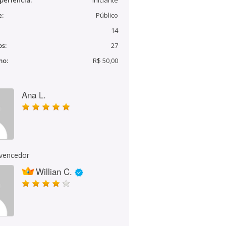
periência:
Iniciante
e:
Público
14
s:
27
mo:
R$ 50,00
Ana L.
 vencedor
Willian C.