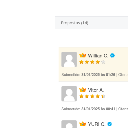
Propostas (14)
Willian C.
Submetido:
31/01/2025 às 01:26
| Ofert
Vitor A.
Submetido:
31/01/2025 às 00:41
| Ofert
YURI C.