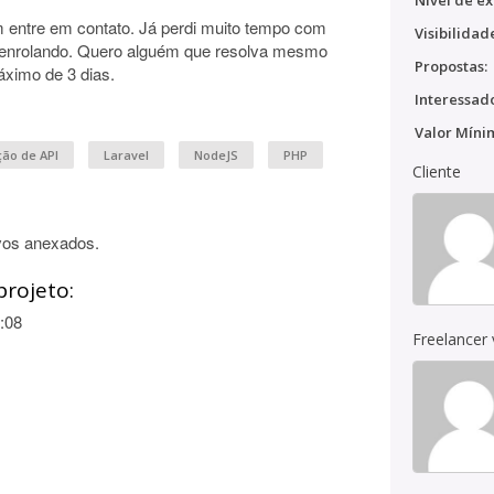
Nível de ex
m entre em contato. Já perdi muito tempo com
Visibilidad
enrolando. Quero alguém que resolva mesmo
Propostas:
áximo de 3 dias.
Interessado
Valor Míni
ão de API
Laravel
NodeJS
PHP
Cliente
vos anexados.
projeto:
:08
Freelancer