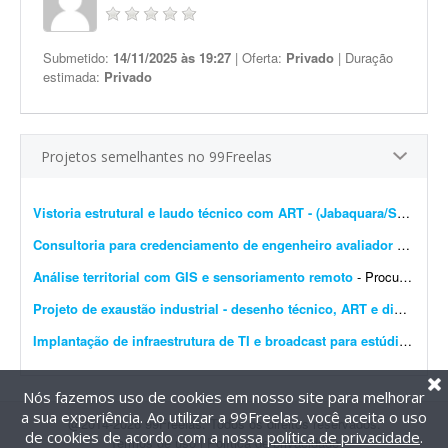
Submetido:
14/11/2025 às 19:27
| Oferta:
Privado
| Duração
estimada:
Privado
Projetos semelhantes no 99Freelas
Vistoria estrutural e laudo técnico com ART - (Jabaquara/SP)
- Busc
Consultoria para credenciamento de engenheiro avaliador de imóveis
Análise territorial com GIS e sensoriamento remoto
- Procuro especialista em GIS e sensoriamento remoto para apoiar um estudo técnico sobre a abrangência territorial e os impactos socioambientais de 13 instrumentos de manejo pesqueiro lo...
Projeto de exaustão industrial - desenho técnico, ART e dimensionamento
Implantação de infraestrutura de TI e broadcast para estúdio
- Busca
Nós fazemos uso de cookies em nosso site para melhorar
a sua experiência. Ao utilizar a 99Freelas, você aceita o uso
@2014-2026 99Freelas. Todos os direitos reservados.
de cookies de acordo com a nossa
política de privacidade
.
Termos de uso
|
Política de privacidade