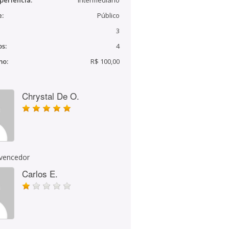
periência:
Intermediário
e:
Público
3
s:
4
mo:
R$ 100,00
Chrystal De O.
 vencedor
Carlos E.