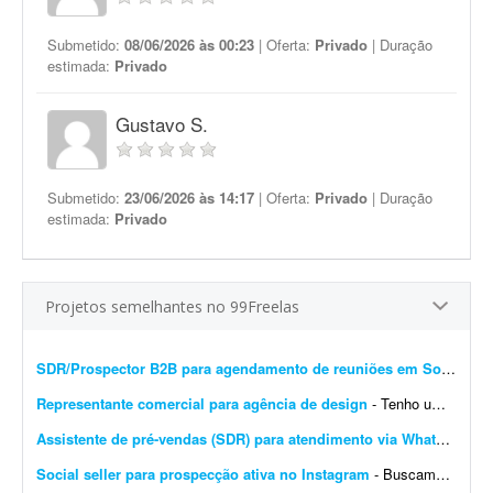
Submetido:
08/06/2026 às 00:23
| Oferta:
Privado
| Duração
estimada:
Privado
Gustavo S.
Submetido:
23/06/2026 às 14:17
| Oferta:
Privado
| Duração
estimada:
Privado
Projetos semelhantes no 99Freelas
SDR/Prospector B2B para agendamento de reuniões em Software House
Representante comercial para agência de design
- Tenho uma agência de design e alguns projetos secundários ligados a ela. Porém, no momento estamos precisando de ajuda para atrair mais clientes. Para este primeiro trabalho, f...
Assistente de pré-vendas (SDR) para atendimento via WhatsApp e CRM
Social seller para prospecção ativa no Instagram
- Buscamos uma social seller para atuar na prospecção ativa pelo Instagram. O objetivo é identificar potenciais clientes na nossa base de seguidores e buscar perfis estrat&eacut...