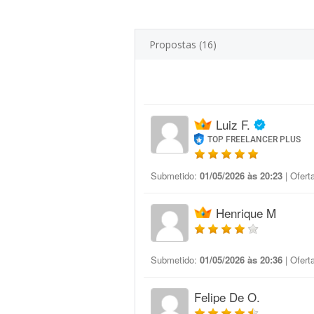
Propostas (16)
Luiz F.
TOP FREELANCER PLUS
Submetido:
01/05/2026 às 20:23
| Ofert
Henrique M
Submetido:
01/05/2026 às 20:36
| Ofert
Felipe De O.