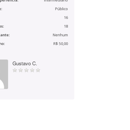
periência:
Intermediário
e:
Público
16
s:
18
ante:
Nenhum
mo:
R$ 50,00
Gustavo C.