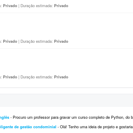
a:
Privado
| Duração estimada:
Privado
a:
Privado
| Duração estimada:
Privado
a:
Privado
| Duração estimada:
Privado
nglês
- Procuro um professor para gravar um curso completo de Python, do básico ao avançado, totalmente em ing
eligente de gestão condominial
- Olá! Tenho uma ideia de projeto e gostaria de conversar com um desenvolvedor para avaliar 