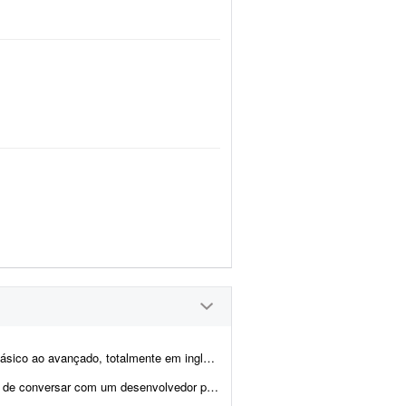
lês, com duração mínima de 10 horas. Requisitos: - Ex...
sua viabilidade técnica antes de qualquer contratação. Neste momento, meu objet...