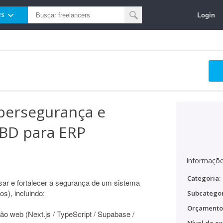
Login
rs
ibersegurança e
 BD para ERP
Informaçõe
Categoria:
isar e fortalecer a segurança de um sistema
s), incluindo:
Subcategor
Orçamento
ção web (Next.js / TypeScript / Supabase /