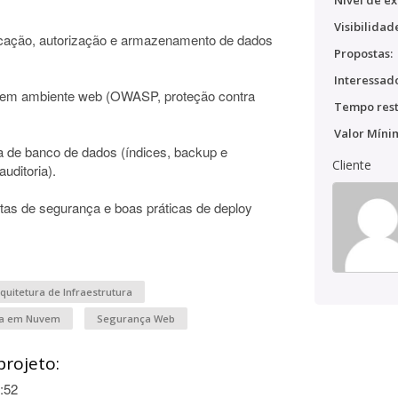
Nível de ex
Visibilidad
ticação, autorização e armazenamento de dados
Propostas:
Interessado
a em ambiente web (OWASP, proteção contra
Tempo rest
Valor Míni
ra de banco de dados (índices, backup e
Cliente
auditoria).
rtas de segurança e boas práticas de deploy
quitetura de Infraestrutura
a em Nuvem
Segurança Web
projeto:
:52