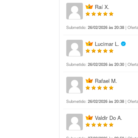
Raí X.
Submetido:
26/02/2026 às 20:38
| Ofert
Lucimar L.
Submetido:
26/02/2026 às 20:30
| Ofert
Rafael M.
Submetido:
26/02/2026 às 20:38
| Ofert
Valdir Do A.