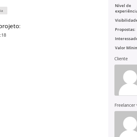
Nível de
ia
experiênci
Visibilidad
projeto:
Propostas:
:18
Interessado
Valor Míni
Cliente
Freelancer