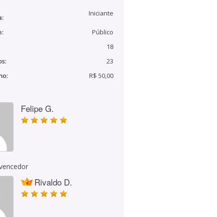
Iniciante
a:
e:
Público
18
s:
23
mo:
R$ 50,00
Felipe G.
 vencedor
Rivaldo D.