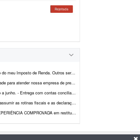
Rejeitada
preciso serão alinhados e definidos com o profissional somente ap&oac...
restação de serviços. Situação atual - Somos duas s&oacu...
das e composição de contas. - Empresas, majoritariament...
ões periódicas de um PJ do Simples Nacional. - Emissão de notas f...
para o estado de SÃO PAULO, petição ADMINISTRATIVA para produtores Rurais qu...