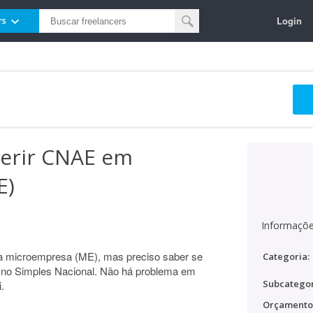
Login
rs
serir CNAE em
E)
Informaçõe
a microempresa (ME), mas preciso saber se
Categoria:
 no Simples Nacional. Não há problema em
Subcategor
.
Orçamento