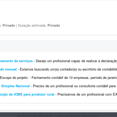
a:
Privado
| Duração estimada:
Privado
nhamento de serviços
- Desejo um profissional capaz de realizar a declaração do meu Imposto de Renda. Outros serviços que 
ade mensal
- Estamos buscando um(a) contador(a) ou escritório de contabilidade para atender nossa empresa de p
scopo do projeto: - Fechamento contábil de 10 empresas, período de janeiro a junho. - Entrega com contas concilia
o Simples Nacional
- Preciso de um profissional ou consultoria contábil para assumir as rotinas fiscais e as declaraç
uição de ICMS para produtor rural
- Precisamos de um profissional com EXPERIÊNCIA COMPROVADA em restituição de ICMS 
@2014-2026 99Freelas. Todos os direitos reservados.