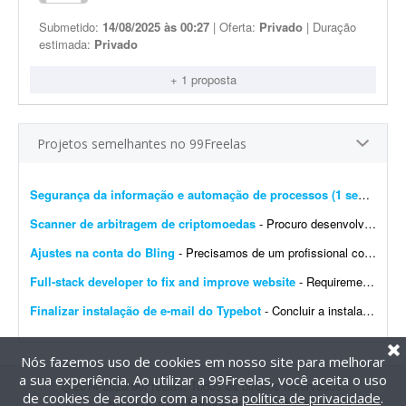
Submetido:
14/08/2025 às 00:27
| Oferta:
Privado
| Duração
estimada:
Privado
+ 1 proposta
Projetos semelhantes no 99Freelas
Segurança da informação e automação de processos (1 semana)
- 
Scanner de arbitragem de criptomoedas
- Procuro desenvolvedor full stack para criar uma plataforma profissional e scanner de arbitragem de criptomoedas, semelhante às principais soluções internacionais do mercado, po...
Ajustes na conta do Bling
- Precisamos de um profissional com experiência em e-commerce e em configurações no Bling. Atualmente temos a conta de um cliente integrada com loja própria, Mercado Livre,...
Full-stack developer to fix and improve website
- Requirements: - Basic to intermediate full-stack development skills - Experience with front-end and back-end web development - Ability to troubleshoot bugs and make small improvements - Good commu...
Finalizar instalação de e-mail do Typebot
- Concluir a instalação de e-mail do Typebot. Configurar SMTP, validar o envio de mensagens e integrar a funcionalidade com a instância atual. Entregar documentação ...
Nós fazemos uso de cookies em nosso site para melhorar
a sua experiência. Ao utilizar a 99Freelas, você aceita o uso
@2014-2026 99Freelas. Todos os direitos reservados.
de cookies de acordo com a nossa
política de privacidade
.
Termos de uso
|
Política de privacidade