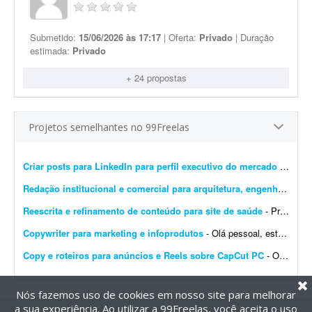
Submetido:
15/06/2026 às 17:17
| Oferta:
Privado
| Duração
estimada:
Privado
+ 24 propostas
Projetos semelhantes no 99Freelas
Criar posts para LinkedIn para perfil executivo do mercado financeiro
Redação institucional e comercial para arquitetura, engenharia e construção
Reescrita e refinamento de conteúdo para site de saúde
- Precisamos reescrever o conteúdo do novo site de um cliente das áreas de tecnologia e saúde, tornando o posicionamento mais atrativo e alinhado ao público-alvo. Ao todo...
Copywriter para marketing e infoprodutos
- Olá pessoal, estou em busca de um copywriter com foco em marketing e infoprodutos. Trabalho a ser feito: - Analisar e criar novas versões de copys para landing pages. - Analisar e c...
Copy e roteiros para anúncios e Reels sobre CapCut PC
- Olá! Preciso gravar vídeos para Reels e anúncios de 30 a 50 segundos e VSL de 5 minutos, porém não tenho tempo para estudar os roteiros e os formatos que est&ati...
Nós fazemos uso de cookies em nosso site para melhorar
a sua experiência. Ao utilizar a 99Freelas, você aceita o uso