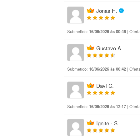
Jonas H.
Submetido:
16/06/2026 às 00:46
| Ofert
Gustavo A.
Submetido:
16/06/2026 às 00:42
| Ofert
Davi C.
Submetido:
16/06/2026 às 12:17
| Ofert
Ignite - S.