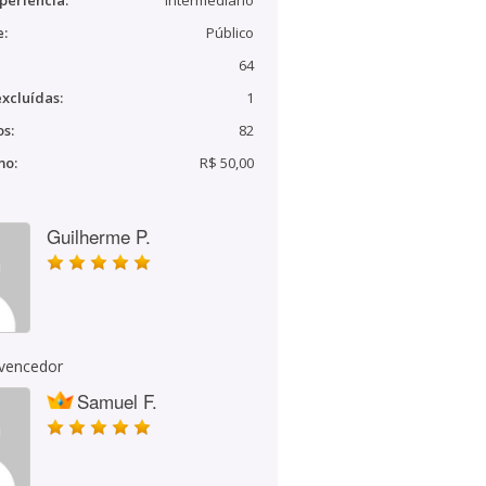
periência:
Intermediário
e:
Público
64
xcluídas:
1
s:
82
mo:
R$ 50,00
Guilherme P.
 vencedor
Samuel F.