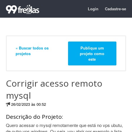
Login
Cadastre-se
« Buscar todos os
Publique um
projetos
projeto como
este
Corrigir acesso remoto
mysql
26/02/2023 às 00:52
Descrição do Projeto:
Quero acessar o mysql remotamente que está no vps ubutu,
de outro vps windows. Ou seja, vou abrir por exemplo a lista