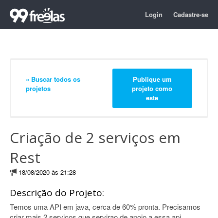
Login
Cadastre-se
« Buscar todos os
Publique um
projetos
projeto como
este
Criação de 2 serviços em
Rest
18/08/2020 às 21:28
Descrição do Projeto:
Temos uma API em java, cerca de 60% pronta. Precisamos
criar mais 2 serviços que servirao de apoio a essa api