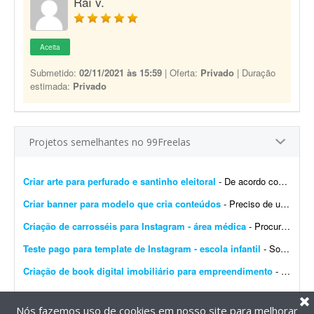
Raí v.
Aceita
Submetido:
02/11/2021 às 15:59
| Oferta:
Privado
| Duração
estimada:
Privado
Projetos semelhantes no 99Freelas
Criar arte para perfurado e santinho eleitoral
- De acordo com as especificações que serão fornecidas, desenvolver uma peça-conceito para um possível candidato a cargo político, contemplando versão...
Criar banner para modelo que cria conteúdos
- Preciso de um banner para modelo que cria conteúdos. Vou enviar 5 fotos e quero que eu apareça no banner, com fundo rosa, em um estilo bem feminino.
Criação de carrosséis para Instagram - área médica
- Procuro designer freelancer para criação de 4 carrosséis para Instagram, com aproximadamente 7 a 10 slides cada, para o perfil de uma médica. Os textos, referênci...
Teste pago para template de Instagram - escola infantil
- Somos uma escola de educação infantil e ensino fundamental I (até 8 anos), em fase de expansão. Estamos construindo uma nova sede maior, com mais salas e um padrã...
Criação de book digital imobiliário para empreendimento
- Procuro um designer gráfico com experiência no mercado imobiliário para desenvolver um book digital (catálogo de apresentação) de um empreendimento. O obje...
Nós fazemos uso de cookies em nosso site para melhorar