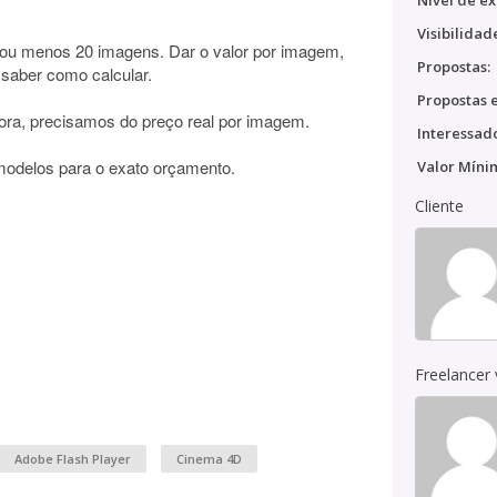
Nível de ex
Visibilidad
s ou menos 20 imagens. Dar o valor por imagem,
Propostas:
 saber como calcular.
Propostas e
hora, precisamos do preço real por imagem.
Interessado
modelos para o exato orçamento.
Valor Míni
Cliente
Freelancer
Adobe Flash Player
Cinema 4D