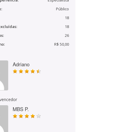
periência:
Especialista
e:
Público
18
xcluídas:
18
s:
26
mo:
R$ 50,00
Adriano
 vencedor
MBS P.