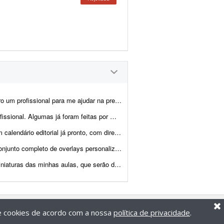
 artes, montagem dos produtos e criação das imagens para e-commerce e an&uacu...
cisam ser melhoradas. Algumas pretendo manter como est&ati...
, com direcionamento de headlines, subheadlines e ...
a minhas transmissões na Twitch. O objetivo é aprimorar a experiência ...
as em uma área de membros. Preciso de alguém que produza essas artes segu...
de cookies de acordo com a nossa
política de privacidade
.