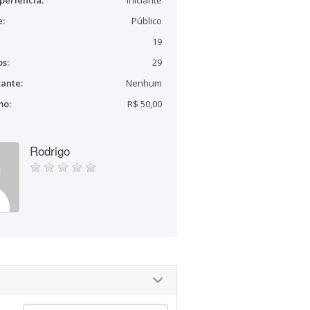
periência:
Iniciante
e:
Público
19
s:
29
ante:
Nenhum
mo:
R$ 50,00
Rodrigo