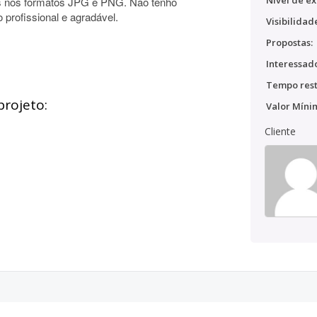
Nível de ex
tos nos formatos JPG e PNG. Não tenho
o profissional e agradável.
Visibilidad
Propostas:
Interessado
Tempo rest
projeto:
Valor Míni
Cliente