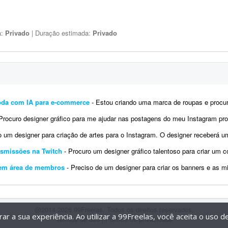
a:
Privado
| Duração estimada:
Privado
oda com IA para e-commerce
- Estou criando uma marca de roupas e procuro um profissional para me ajudar na preparação das
ocuro designer gráfico para me ajudar nas postagens do meu Instagram profissional. Algumas já foram feitas por mim, mas pre
 designer para criação de artes para o Instagram. O designer receberá um calendário editorial já pronto
ansmissões na Twitch
- Procuro um designer gráfico talentoso para criar um conjunto completo de overlays personalizadas par
o em área de membros
- Preciso de um designer para criar os banners e as miniaturas das minhas aulas, que serão disponibilizad
@2014-2026 99Freelas. Todos os direitos reservados.
r a sua experiência. Ao utilizar a 99Freelas, você aceita o uso 
Termos de uso
|
Política de privacidade