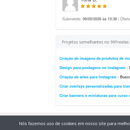
Submetido:
09/05/2026 às 15:38
| Ofert
Projetos semelhantes no 99Freelas
Criação de imagens de produtos de m
Design para postagens no Instagram
- Pr
Criação de artes para Instagram
- Busco um
Criar overlays personalizadas para tr
Criar banners e miniaturas para curs
Nós fazemos uso de cookies em nosso site para melhora