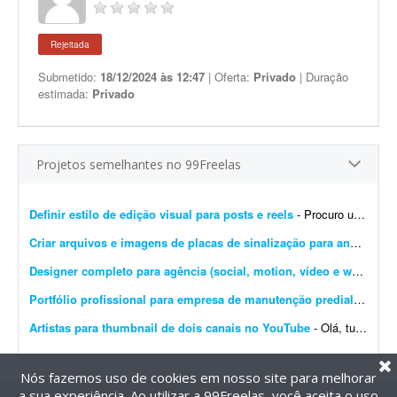
Rejeitada
Submetido:
18/12/2024 às 12:47
| Oferta:
Privado
| Duração
estimada:
Privado
Projetos semelhantes no 99Freelas
Definir estilo de edição visual para posts e reels
- Procuro um designer criativo para definir um estilo de edição para meus posts e Reels. Já tenho uma ideia das cores e da tipografia que quero utilizar e preciso de algué...
Criar arquivos e imagens de placas de sinalização para anúncios
-
Designer completo para agência (social, motion, vídeo e web)
- Som
Portfólio profissional para empresa de manutenção predial
- Projet
Artistas para thumbnail de dois canais no YouTube
- Olá, tudo bem? Adoraria ver o trabalho de algum artista que faça boas thumbnails, por favor mande exemplos, eu adoraria ver!! Gosto muito de thumbnails desenhadas e um dos canais &e...
Nós fazemos uso de cookies em nosso site para melhorar
a sua experiência. Ao utilizar a 99Freelas, você aceita o uso