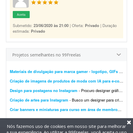
Aceita
Submetido:
23/06/2020 às 21:00
| Oferta:
Privado
| Duração
estimada:
Privado
Projetos semelhantes no 99Freelas
Materiais de divulgação para marca gamer - logotipo, GIFs e banners
Criação de imagens de produtos de moda com IA para e-commerce
Design para postagens no Instagram
- Procuro designer gráfico para me ajudar nas postagens do meu Instagram profissional. Algumas já foram feitas por mim, mas precisam ser melhoradas. Algumas pretendo manter como est&ati...
Criação de artes para Instagram
- Busco um designer para criação de artes para o Instagram. O designer receberá um calendário editorial já pronto, com direcionamento de headlines, subheadlines e ...
Criar banners e miniaturas para curso em área de membros
- Preci
Nós fazemos uso de cookies em nosso site para melhorar
a sua experiência. Ao utilizar a 99Freelas, você aceita o uso