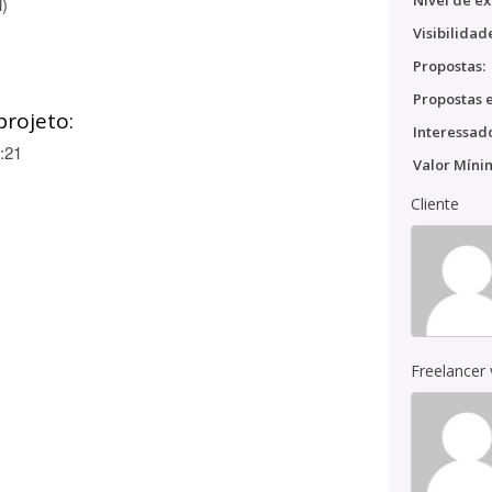
Nível de ex
l)
Visibilidad
Propostas:
Propostas e
projeto:
Interessado
:21
Valor Míni
Cliente
Freelancer