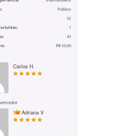
periência:
Intermediário
e:
Público
32
xcluídas:
1
s:
41
mo:
R$ 50,00
Carlos H.
 vencedor
Adriana V