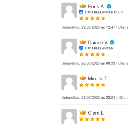
Erick A.
TOP FREELANCER PLUS
Submetido:
29/06/2025 às 12:47
| Ofert
Daiane V.
TOP FREELANCER
Submetido:
28/06/2025 às 00:33
| Ofert
Mirella T.
Submetido:
27/06/2025 às 23:51
| Ofert
Clara L.