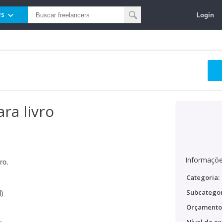
Login
rs
ra livro
Informaçõe
ro.
Categoria:
l)
Subcategor
Orçamento