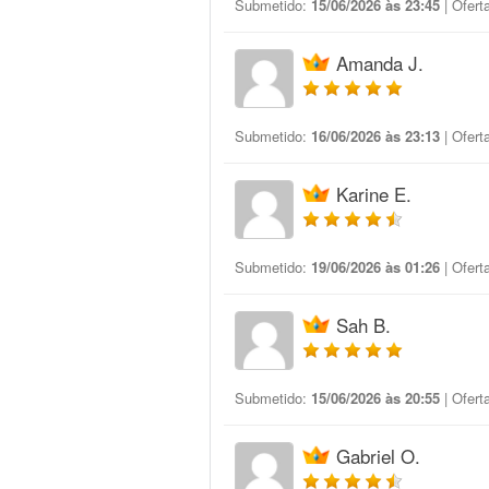
Submetido:
15/06/2026 às 23:45
| Ofert
Amanda J.
Submetido:
16/06/2026 às 23:13
| Ofert
Karine E.
Submetido:
19/06/2026 às 01:26
| Ofert
Sah B.
Submetido:
15/06/2026 às 20:55
| Ofert
Gabriel O.