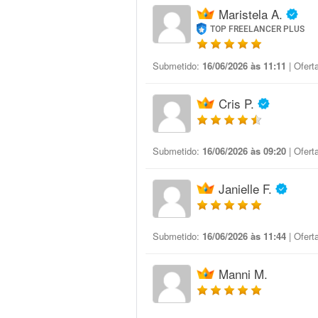
Maristela A.
TOP FREELANCER PLUS
Submetido:
16/06/2026 às 11:11
| Ofert
Cris P.
Submetido:
16/06/2026 às 09:20
| Ofert
Janielle F.
Submetido:
16/06/2026 às 11:44
| Ofert
Manni M.