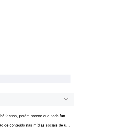
onsigo ganhar seguidores nem aumentar o engajamento das minhas pá...
de um aplicativo de futebol que desenvolvi. A fun&ccedi...