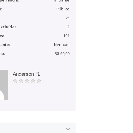
periência:
Iniciante
e:
Público
75
xcluídas:
2
s:
101
ante:
Nenhum
mo:
R$ 60,00
Anderson R.