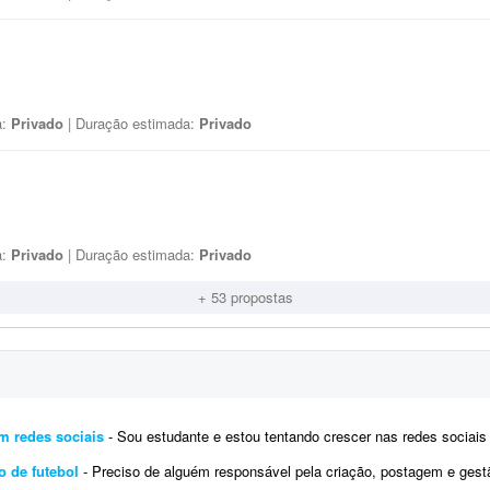
a:
Privado
| Duração estimada:
Privado
a:
Privado
| Duração estimada:
Privado
+ 53 propostas
m redes sociais
- Sou estudante e estou tentando crescer nas redes sociais há 2 anos, porém parece que nada funciona: não c
o de futebol
- Preciso de alguém responsável pela criação, postagem e gestão de conteúdo nas mídias sociais 