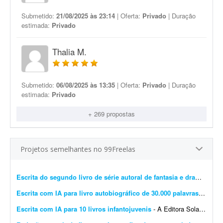
Submetido:
21/08/2025 às 23:14
| Oferta:
Privado
| Duração
estimada:
Privado
Thalia M.
Submetido:
06/08/2025 às 13:35
| Oferta:
Privado
| Duração
estimada:
Privado
+ 269 propostas
Projetos semelhantes no 99Freelas
Escrita do segundo livro de série autoral de fantasia e drama
- Esto
Escrita com IA para livro autobiográfico de 30.000 palavras
- A Edit
Escrita com IA para 10 livros infantojuvenis
- A Editora Solano busca um profissional especializado em Inteligência Artificial e escrita criativa para desenvolver 10 livros completos, com aproximadamente 10 mil palavras cada, utilizando f...