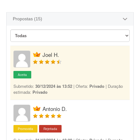
Propostas (15)
Joel H.
Aceita
Submetido:
30/12/2024 às 13:52
| Oferta:
Privado
| Duração
estimada:
Privado
Antonio D.
Promovida
Rejeitada