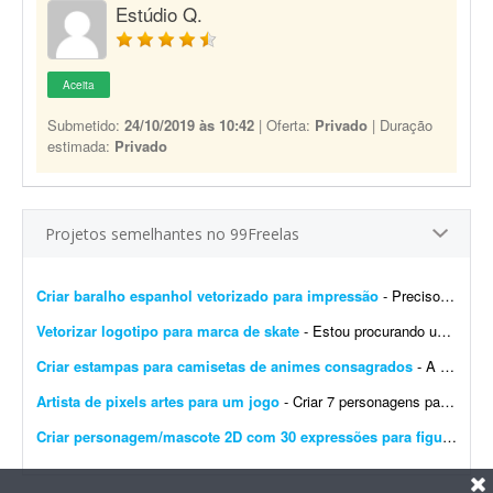
Estúdio Q.
Aceita
Submetido:
24/10/2019 às 10:42
| Oferta:
Privado
| Duração
estimada:
Privado
Projetos semelhantes no 99Freelas
Criar baralho espanhol vetorizado para impressão
- Preciso de alguém que saiba criar um baralho espanhol vetorizado para impressão. Preciso dos arquivos em formato vetorial e também em PNG de alta resolução. Favo...
Vetorizar logotipo para marca de skate
- Estou procurando um designer para vetorizar um logotipo que já tenho pronto. Esta arte será encaminhada para a fábrica, então será necessário exportar na q...
Criar estampas para camisetas de animes consagrados
- A ideia é criar oito artes para camisetas oversized para quatro animes consagrados diferentes. São quatro ilustrações maiores para as costas e quatro menores para o lado...
Artista de pixels artes para um jogo
- Criar 7 personagens para um jogo, em pixel art e assets para os 7 personagens (estilo caixa de dialogo como do stardew Valley)
Criar personagem/mascote 2D com 30 expressões para figurinhas de vídeo