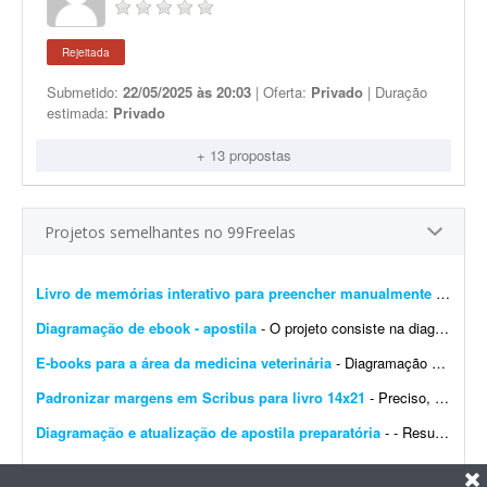
Rejeitada
Submetido:
22/05/2025 às 20:03
| Oferta:
Privado
| Duração
estimada:
Privado
+ 13 propostas
Projetos semelhantes no 99Freelas
Livro de memórias interativo para preencher manualmente
- Estou procurando um designer editorial/diagramador para desenvolver um projeto gráfico de um livro de memórias personalizado. Não é um livro com texto corrido para leit...
Diagramação de ebook - apostila
- O projeto consiste na diagramação de um ebook/livro digital (apostila) * Estimativa de páginas: Entre 30 e 50 páginas (máximo). * Referências visuais: Ser...
E-books para a área da medicina veterinária
- Diagramação de e-books. Tenho uma esteira quase finalizada. O texto dos e-books já foi concluído, mas o material precisa passar pela diagramação.
Padronizar margens em Scribus para livro 14x21
- Preciso, com urgência, que um arquivo seja padronizado nas margens no Scribus para livro, formato 14x21, sangria de 5 mm e marcas de corte. Prazo: até amanhã às 14:00. T...
Diagramação e atualização de apostila preparatória
- - Resumo do Projeto Buscamos um(a) diagramador(a) para atualizar uma apostila preparatória para certificação financeira (C-Pro I) com base na nova versão do programa. O ...