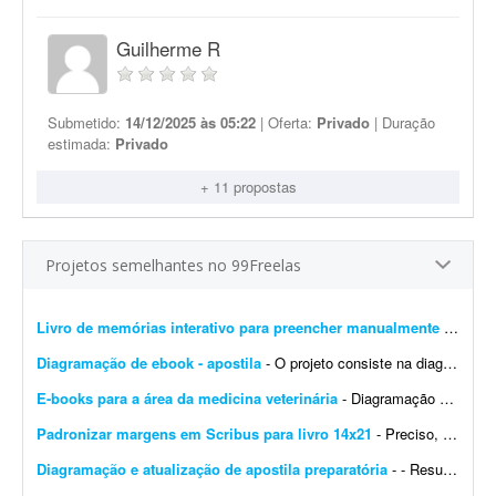
Guilherme R
Submetido:
14/12/2025 às 05:22
| Oferta:
Privado
| Duração
estimada:
Privado
+ 11 propostas
Projetos semelhantes no 99Freelas
Livro de memórias interativo para preencher manualmente
- Estou procurando um designer editorial/diagramador para desenvolver um projeto gráfico de um livro de memórias personalizado. Não é um livro com texto corrido para leit...
Diagramação de ebook - apostila
- O projeto consiste na diagramação de um ebook/livro digital (apostila) * Estimativa de páginas: Entre 30 e 50 páginas (máximo). * Referências visuais: Ser...
E-books para a área da medicina veterinária
- Diagramação de e-books. Tenho uma esteira quase finalizada. O texto dos e-books já foi concluído, mas o material precisa passar pela diagramação.
Padronizar margens em Scribus para livro 14x21
- Preciso, com urgência, que um arquivo seja padronizado nas margens no Scribus para livro, formato 14x21, sangria de 5 mm e marcas de corte. Prazo: até amanhã às 14:00. T...
Diagramação e atualização de apostila preparatória
- - Resumo do Projeto Buscamos um(a) diagramador(a) para atualizar uma apostila preparatória para certificação financeira (C-Pro I) com base na nova versão do programa. O ...