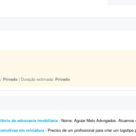
a:
Privado
| Duração estimada:
Privado
itório de advocacia imobiliária
- Nome: Aguiar Melo Advogados. Atuamos com direito imobiliário, contratos e regularizaçã
ocomotivas em miniatura
- Preciso de um profissional para criar um logotipo para meu site de venda de locomotivas em miniatura. Quero um l