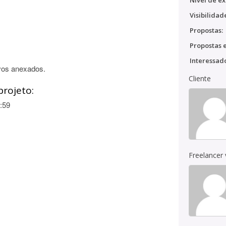
Nível de ex
Visibilidad
Propostas:
Propostas e
Interessado
vos anexados.
Cliente
projeto:
:59
Freelancer