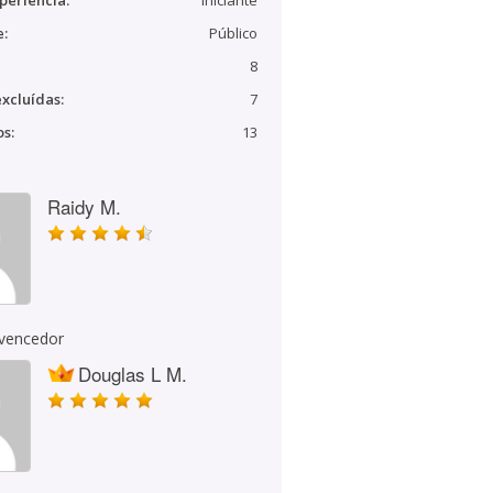
periência:
Iniciante
e:
Público
8
xcluídas:
7
s:
13
Raidy M.
 vencedor
Douglas L M.