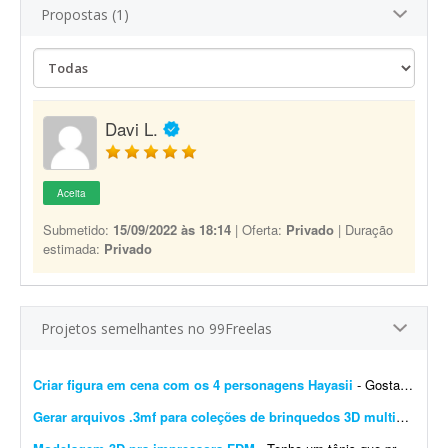
Propostas (1)
Davi L.
Aceita
Submetido:
15/09/2022 às 18:14
| Oferta:
Privado
| Duração
estimada:
Privado
Projetos semelhantes no 99Freelas
Criar figura em cena com os 4 personagens Hayasii
- Gostaria de uma figura que, na verdade, seja uma cena com os quatro personagens da banda Hayasii, de DanDaDan. A cena de referência está em anexo. Minha ideia é que os personage...
Gerar arquivos .3mf para coleções de brinquedos 3D multicoloridos