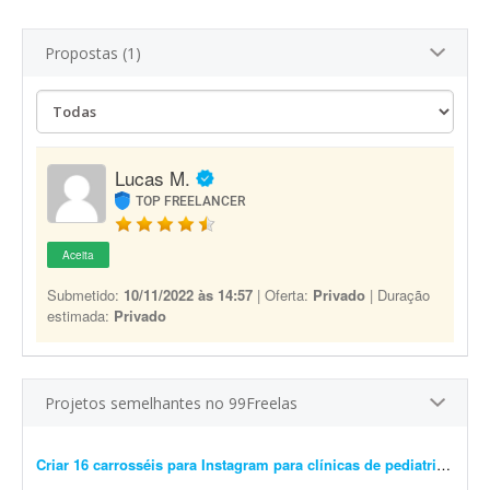
Propostas (1)
Lucas M.
TOP FREELANCER
Aceita
Submetido:
10/11/2022 às 14:57
| Oferta:
Privado
| Duração
estimada:
Privado
Projetos semelhantes no 99Freelas
Criar 16 carrosséis para Instagram para clínicas de pediatria
- Preci