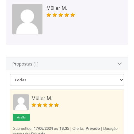
Müller M.
Propostas (1)
Müller M.
Aceita
Submetido:
17/06/2024 às 18:35
| Oferta:
Privado
| Duração
estimada:
Privado