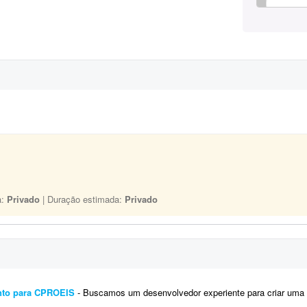
a:
Privado
| Duração estimada:
Privado
ento para CPROEIS
- Buscamos um desenvolvedor experiente para criar uma solução de automação assistida para o processo de 