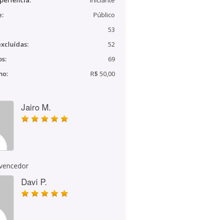
periência:
Iniciante
e:
Público
53
xcluídas:
52
s:
69
mo:
R$ 50,00
Jairo M.
 vencedor
Davi P.