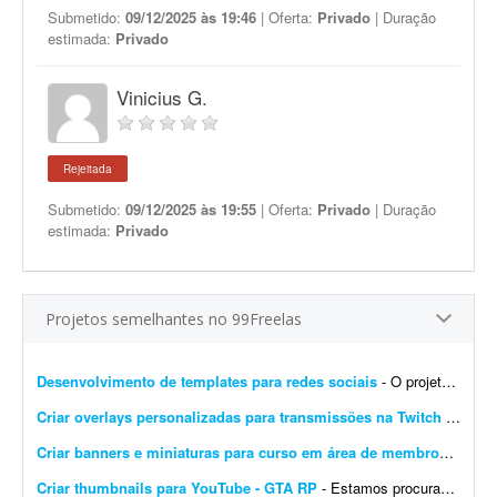
Submetido:
09/12/2025 às 19:46
| Oferta:
Privado
| Duração
estimada:
Privado
Vinicius G.
Rejeitada
Submetido:
09/12/2025 às 19:55
| Oferta:
Privado
| Duração
estimada:
Privado
Projetos semelhantes no 99Freelas
Desenvolvimento de templates para redes sociais
- O projeto consiste em: Dar continuidade a uma identidade visual já existente (logotipo, paleta e tipografia já estão prontos). Já possuem brand kit pronto e a demo da p...
Criar overlays personalizadas para transmissões na Twitch
- Procuro um designer gráfico talentoso para criar um conjunto completo de overlays personalizadas para minhas transmissões na Twitch. O objetivo é aprimorar a experiência ...
Criar banners e miniaturas para curso em área de membros
- Preci
Criar thumbnails para YouTube - GTA RP
- Estamos procurando um(a) designer de thumbnails experiente e criativo(a) para fazer parte da nossa equipe! Buscamos alguém que já tenha experiência com conteúdo de games...