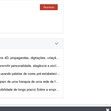
Rejeitada
de logotipos e artes em geral. O objetivo é inovar na forma com...
os os pontos de contato da marca ou do evento. Todo projeto é desenvolvido ...
elecidas. Os layouts devem ser limpos, com tipografia...
as. A marca já tem identidade visual definida pela rede/mat...
presa A Sulnex é uma startup SaaS brasileira em desenv...