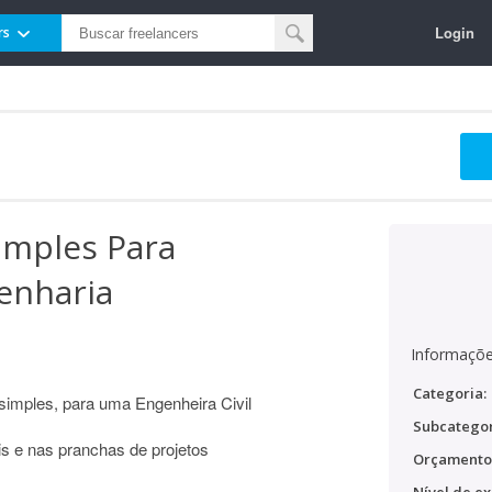
Login
rs
imples Para
enharia
Informaçõe
Categoria:
simples, para uma Engenheira Civil
Subcategor
ais e nas pranchas de projetos
Orçamento