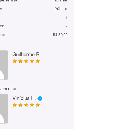
periência:
Iniciante
e:
Público
7
s:
7
mo:
R$ 50,00
Guilherme R.
 vencedor
Vinícius H.