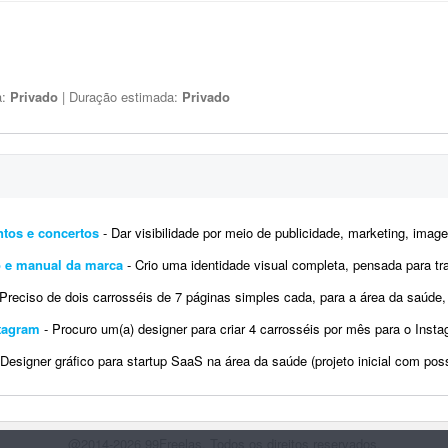
a:
Privado
| Duração estimada:
Privado
ntos e concertos
- Dar visibilidade por meio de publicidade, marketing, imagens 4D, propagandas, digitações, criação 
po e manual da marca
- Crio uma identidade visual completa, pensada para transmitir personalidade, elegância e exclusividade em tod
reciso de dois carrosséis de 7 páginas simples cada, para a área da saúde, usando paletas de cores pré-estab
stagram
- Procuro um(a) designer para criar 4 carrosséis por mês para o Instagram de uma franquia de uma rede de farmáci
esigner gráfico para startup SaaS na área da saúde (projeto inicial com possibilidade de longo prazo) Sobre a em
@2014-2026 99Freelas. Todos os direitos reservados.