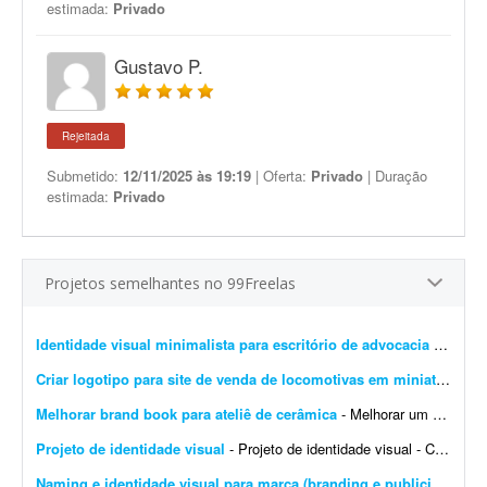
estimada:
Privado
Gustavo P.
Rejeitada
Submetido:
12/11/2025 às 19:19
| Oferta:
Privado
| Duração
estimada:
Privado
Projetos semelhantes no 99Freelas
Identidade visual minimalista para escritório de advocacia imobiliária
Criar logotipo para site de venda de locomotivas em miniatura
- Pr
Melhorar brand book para ateliê de cerâmica
- Melhorar um brand book existente para um ateliê de cerâmica, além de toda a parte de papelaria; por exemplo: - Essência da marca - Propósito - Missão - Vis&a...
Projeto de identidade visual
- Projeto de identidade visual - CJ Gonçalves 1. Sobre o projeto Estamos desenvolvendo a nova identidade visual da CJ Gonçalves, uma empresa do segmento imobiliário que atua co...
Naming e identidade visual para marca (branding e publicidade)
- 