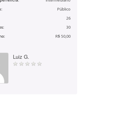
periência:
Intermediário
e:
Público
26
s:
30
mo:
R$ 50,00
Luiz G.