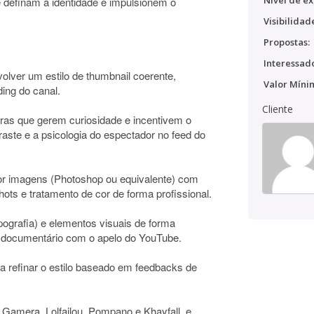
Nível de ex
e definam a identidade e impulsionem o
Visibilidad
Propostas:
Interessado
nvolver um estilo de thumbnail coerente,
Valor Míni
ing do canal.
Cliente
uras que gerem curiosidade e incentivem o
aste e a psicologia do espectador no feed do
or imagens (Photoshop ou equivalente) com
hots e tratamento de cor de forma profissional.
tipografia) e elementos visuais de forma
o documentário com o apelo do YouTube.
ra refinar o estilo baseado em feedbacks de
amera, Lolfailou, Pompano e Khayfall, e