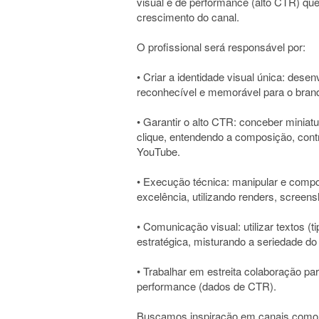
visual e de performance (alto CTR) qu
crescimento do canal.
O profissional será responsável por:
• Criar a identidade visual única: dese
reconhecível e memorável para o brand
• Garantir o alto CTR: conceber miniat
clique, entendendo a composição, contr
YouTube.
• Execução técnica: manipular e comp
excelência, utilizando renders, screens
• Comunicação visual: utilizar textos (
estratégica, misturando a seriedade d
• Trabalhar em estreita colaboração pa
performance (dados de CTR).
Buscamos inspiração em canais como G