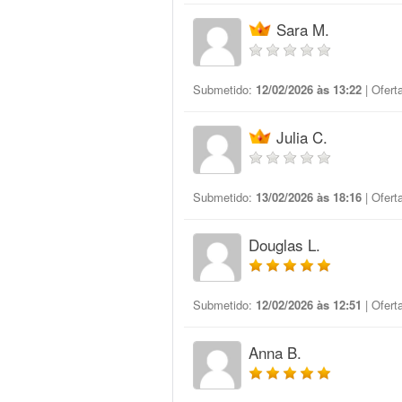
Sara M.
Submetido:
12/02/2026 às 13:22
| Ofert
Julia C.
Submetido:
13/02/2026 às 18:16
| Ofert
Douglas L.
Submetido:
12/02/2026 às 12:51
| Ofert
Anna B.