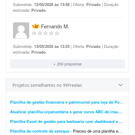
Submetido:
12/05/2026 às 13:58
| Oferta:
Privado
| Duração
estimada:
Privado
Fernando M.
Submetido:
13/05/2026 às 13:53
| Oferta:
Privado
| Duração
estimada:
Privado
+ 250 propostas
Projetos semelhantes no 99Freelas
Planilha de gestão financeira e patrimonial para loja de Pokémon TCG
Atualizar planilha orçamentária e gerar curva ABC de insumos e serviços
Planilha Excel de gestão para barbearia com dashboard e backup
-
Planilha de controle de estoque
- Preciso de uma planilha em Excel para controle de estoque da marca Viora, que comercializa roupas fitness. Ela deve conter: * Cadastro de produtos com SKU. * Controle por cor e tamanho. * Cadastr...