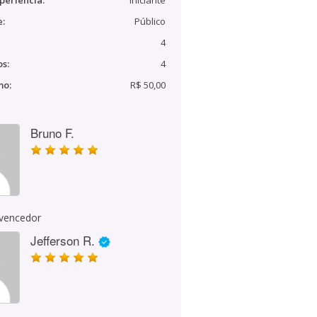
periência:
Iniciante
e:
Público
4
s:
4
mo:
R$ 50,00
Bruno F.
 vencedor
Jefferson R.