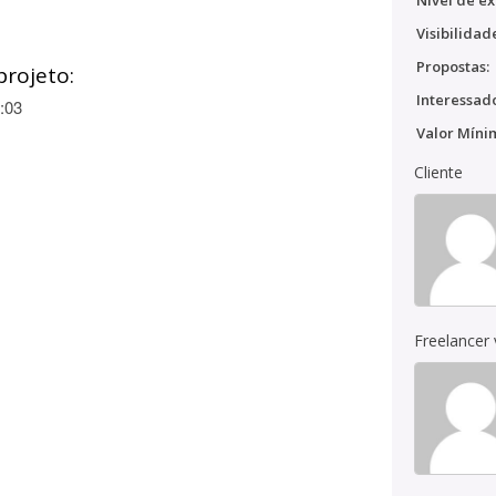
Nível de ex
Visibilidad
Propostas:
projeto:
Interessado
:03
Valor Míni
Cliente
Freelancer