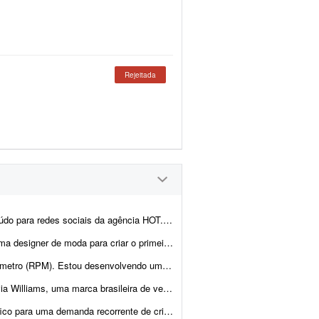
Rejeitada
icial - 5 artes para Stories (Instagram) - 3 artes para Feed (Instagram) Exi...
o da coleção. O objetivo deste projeto é desenvolver 1 conjun...
cômetro (medidor de RPM) e preciso de um profissional ...
uário autoral que une moda, cinema, memória e construção de universo...
ção de conteúdos para redes sociais. O trabalho terá dur...