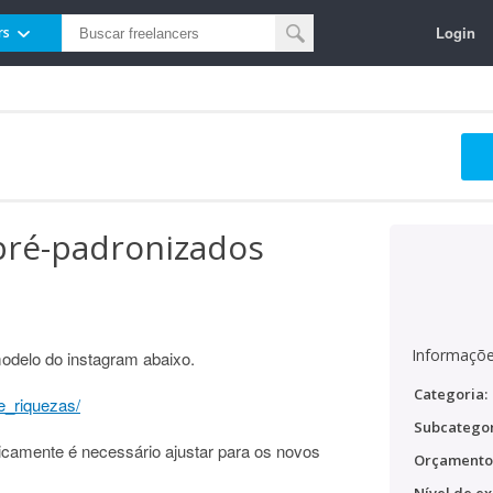
Login
rs
pré-padronizados
Informaçõe
odelo do instagram abaixo.
Categoria:
e_riquezas/
Subcategor
sicamente é necessário ajustar para os novos
Orçamento