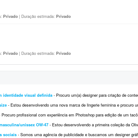
a:
Privado
| Duração estimada:
Privado
a:
Privado
| Duração estimada:
Privado
 identidade visual definida
- Procuro um(a) designer para criação de conteúdo para redes sociais da agência HOT. Escopo in
size
- Estou desenvolvendo uma nova marca de lingerie feminina e procuro uma designer de moda para criar o primeiro model
 Procuro profissional com experiência em Photoshop para edição de um tacômetro (RPM). Estou desenvolvendo um ta
 masculina/unissex OW-47
- Estou desenvolvendo a primeira coleção da Olivia Williams, uma marca brasileira de vest
s sociais
- Somos uma agência de publicidade e buscamos um designer gráfico para uma demanda recorrente de cria