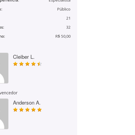
periência:
Especialista
e:
Público
21
s:
32
mo:
R$ 50,00
Cleiber L.
 vencedor
Anderson A.