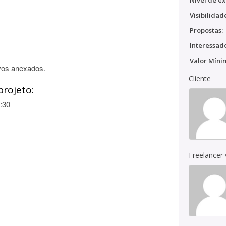
Nível de ex
Visibilidad
Propostas:
Interessado
Valor Míni
vos anexados.
Cliente
projeto:
:30
Freelancer