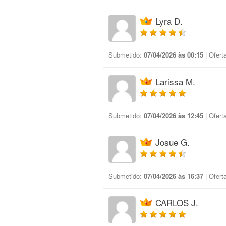
Lyra D.
Submetido:
07/04/2026 às 00:15
| Ofert
Larissa M.
Submetido:
07/04/2026 às 12:45
| Ofert
Josue G.
Submetido:
07/04/2026 às 16:37
| Ofert
CARLOS J.