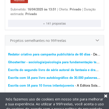
Rejeitada
Submetido:
16/04/2025 às 13:51
| Oferta:
Privado
| Duração
estimada:
Privado
+ 141 propostas
Projetos semelhantes no 99Freelas
Redator criativo para campanha publicitária de 60 dias
- Desenvolver supervisão editorial, definição de objetivos, escrita de títulos e blocos de texto e definição do estilo de campanha para uma campanha publicit...
Ghostwriter - sociologia/psicologia para fundamentação teórica
- I
Escrita do segundo livro de série autoral de fantasia e drama
- Esto
Escrita com IA para livro autobiográfico de 30.000 palavras
- A Edit
Escrita com IA para 10 livros infantojuvenis
- A Editora Solano busca um profissional especializado em Inteligência Artificial e escrita criativa para desenvolver 10 livros completos, com aproximadamente 10 mil palavras cada, utilizando f...
Nós fazemos uso de cookies em nosso site para melhorar
a sua experiência. Ao utilizar a 99Freelas, você aceita o uso
@2014-2026 99Freelas. Todos os direitos reservados.
de cookies de acordo com a nossa
política de privacidade
.