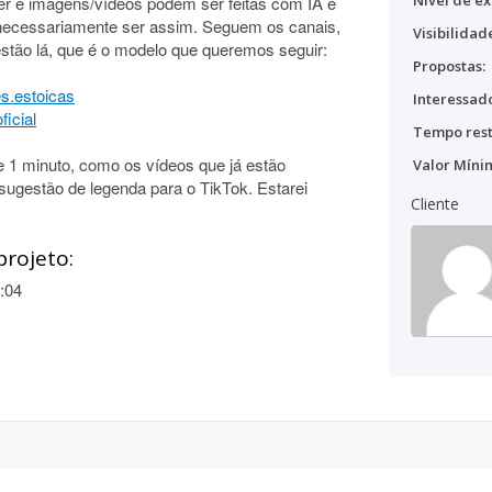
Nível de ex
ver e imagens/vídeos podem ser feitas com IA e
necessariamente ser assim. Seguem os canais,
Visibilidad
estão lá, que é o modelo que queremos seguir:
Propostas:
s.estoicas
Interessado
icial
Tempo rest
1 minuto, como os vídeos que já estão
Valor Míni
sugestão de legenda para o TikTok. Estarei
Cliente
projeto:
:04