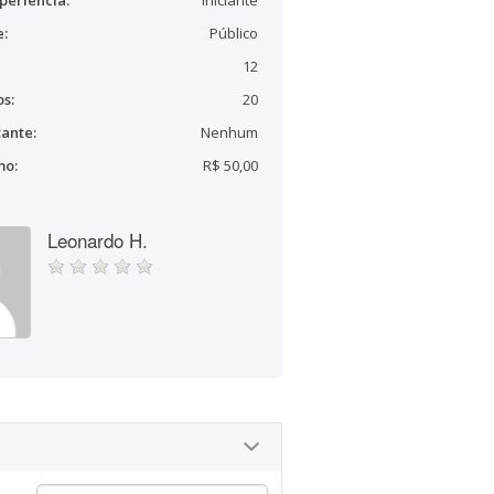
periência:
Iniciante
e:
Público
12
s:
20
ante:
Nenhum
mo:
R$ 50,00
Leonardo H.