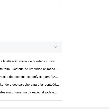
ntrevistas para redes sociais. Todos os vídeos começam com a pergunta:...
ando a minha história com minha esposa (namoro e casamento), a...
se trabalho para mim, pois não tenho tempo nem disponibil...
âmicos para Instagram (Reels), TikTok, YouTube Shorts e campanhas de anúncios,...
esanais feitas com pedras naturais, cristais e resina. Estou procur...