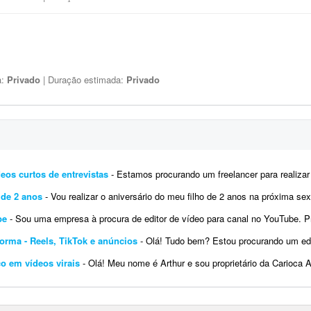
a:
Privado
| Duração estimada:
Privado
eos curtos de entrevistas
- Estamos procurando um freelancer para realizar a finalização visual de 5 vídeos curtos de e
 de 2 anos
- Vou realizar o aniversário do meu filho de 2 anos na próxima sexta-feira. Gostaria de um vídeo animado cont
be
- Sou uma empresa à procura de editor de vídeo para canal no YouTube. Preciso de pessoas disponíveis para fazer es
orma - Reels, TikTok e anúncios
- Olá! Tudo bem? Estou procurando um editor de vídeo parceiro para criar conteúdos din
co em vídeos virais
- Olá! Meu nome é Arthur e sou proprietário da Carioca Artesanato, uma marca especializada em peças art