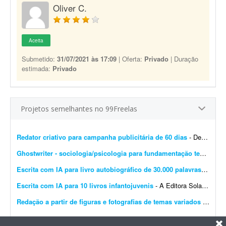
Oliver C.
Aceita
Submetido:
31/07/2021 às 17:09
| Oferta:
Privado
| Duração
estimada:
Privado
Projetos semelhantes no 99Freelas
Redator criativo para campanha publicitária de 60 dias
- Desenvolver supervisão editorial, definição de objetivos, escrita de títulos e blocos de texto e definição do estilo de campanha para uma campanha publicit...
Ghostwriter - sociologia/psicologia para fundamentação teórica
- I
Escrita com IA para livro autobiográfico de 30.000 palavras
- A Edit
Escrita com IA para 10 livros infantojuvenis
- A Editora Solano busca um profissional especializado em Inteligência Artificial e escrita criativa para desenvolver 10 livros completos, com aproximadamente 10 mil palavras cada, utilizando f...
Redação a partir de figuras e fotografias de temas variados
- Preciso de redação a partir de figuras, desenhos e fotografias sobre os mais variados assuntos, incluindo temas bíblicos. O freelancer deve transformar cada imagem em um texto ...