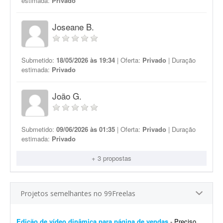
estimada:
Privado
Joseane B.
Submetido:
18/05/2026 às 19:34
| Oferta:
Privado
| Duração
estimada:
Privado
João G.
Submetido:
09/06/2026 às 01:35
| Oferta:
Privado
| Duração
estimada:
Privado
+ 3 propostas
Projetos semelhantes no 99Freelas
Edição de vídeo dinâmica para página de vendas
- Preciso de um editor de vídeo para realizar uma edição dinâmica de um vídeo destinado a uma página de vendas. O vídeo precisa ser bem editado, com &...