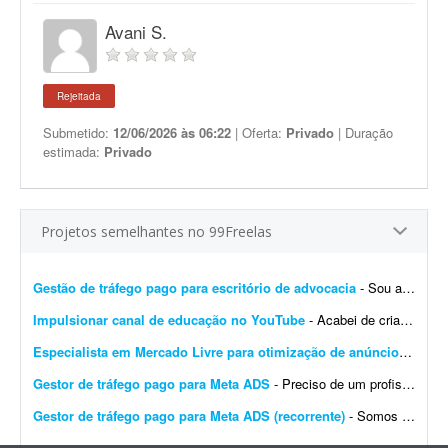
Avani S.
Rejeitada
Submetido:
12/06/2026 às 06:22
| Oferta:
Privado
| Duração
estimada:
Privado
Projetos semelhantes no 99Freelas
Gestão de tráfego pago para escritório de advocacia
- Sou advogada e estou iniciando meu escritório. Procuro freelancer de tráfego pago, não agência, para começarmos pequeno e crescermos juntos conforme os resultados ...
Impulsionar canal de educação no YouTube
- Acabei de criar um canal de educação no YouTube e preciso de ajuda para impulsionar o canal e os vídeos que serão publicados. O canal foi criado esta semana e possui 1 v...
Especialista em Mercado Livre para otimização de anúncios
- Desc
Gestor de tráfego pago para Meta ADS
- Preciso de um profissional para criar e otimizar campanhas de tráfego pago no Instagram e Facebook (Meta Ads), focadas em geração de clientes para psicopedagogia e consultoria ...
Gestor de tráfego pago para Meta ADS (recorrente)
- Somos uma agência de marketing digital e buscamos um(a) gestor(a) de tráfego pago especialista em Meta Ads (Facebook e Instagram) para atuar conosco de forma recorrente e contín...