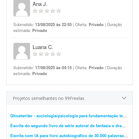
Ana J.
Submetido:
13/08/2025 às 22:55
| Oferta:
Privado
| Duração
estimada:
Privado
Luana C.
Submetido:
17/08/2025 às 04:15
| Oferta:
Privado
| Duração
estimada:
Privado
Projetos semelhantes no 99Freelas
Ghostwriter - sociologia/psicologia para fundamentação teórica
- I
Escrita do segundo livro de série autoral de fantasia e drama
- Esto
Escrita com IA para livro autobiográfico de 30.000 palavras
- A Edit