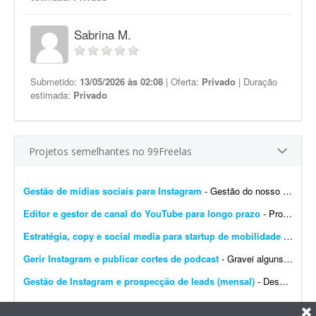
Sabrina M.
Submetido:
13/05/2026 às 02:08
| Oferta:
Privado
| Duração
estimada:
Privado
Projetos semelhantes no 99Freelas
Gestão de mídias sociais para Instagram
- Gestão do nosso perfil no Instagram, com criação e publicação de posts e stories. O objetivo não é tornar a página de ponta, mas marcar pres...
Editor e gestor de canal do YouTube para longo prazo
- Procuro um freelancer experiente em crescimento de canais do YouTube para trabalho de longo prazo. O profissional deverá: - Produzir vídeos de alta qualidade. - Fazer ediç&ati...
Estratégia, copy e social media para startup de mobilidade
- Busco um profissional freelancer ou microagência para um projeto inicial de conteúdo, posicionamento digital e gestão de redes sociais da YUZZA, uma startup de mobilidade em fas...
Gerir Instagram e publicar cortes de podcast
- Gravei alguns episódios de podcast e preciso de alguém para postar e gerir meu Instagram ? não tenho paciência para isso kkk. Eu já tenho 7 podcasts gravados que ...
Gestão de Instagram e prospecção de leads (mensal)
- Descrição Busco um(a) freelancer para apoiar o marketing de uma startup SaaS voltada para o mercado de body piercing. O objetivo é executar atividades de marketing durante 30...