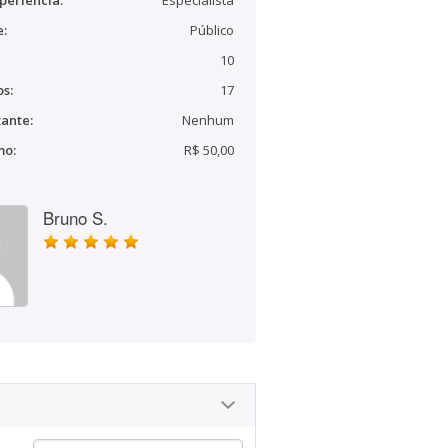
periência:
Especialista
e:
Público
10
s:
17
ante:
Nenhum
mo:
R$ 50,00
Bruno S.