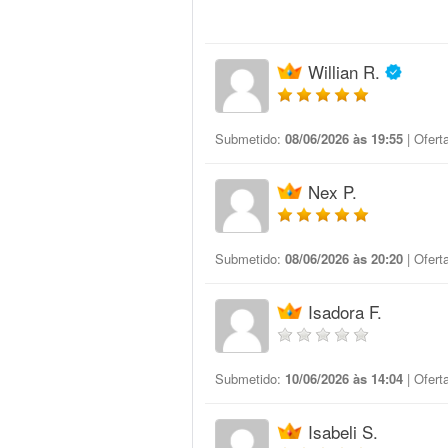
Willian R.
Submetido:
08/06/2026 às 19:55
| Ofert
Nex P.
Submetido:
08/06/2026 às 20:20
| Ofert
Isadora F.
Submetido:
10/06/2026 às 14:04
| Ofert
Isabeli S.