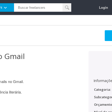
Login
rs
o Gmail
Informaçõe
ails no Gmail.
Categoria:
cia literária.
Subcategor
Orçamento