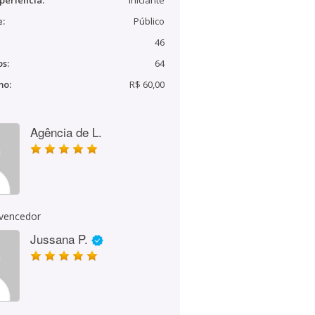
periência:
Iniciante
e:
Público
46
s:
64
mo:
R$ 60,00
Agência de L.
 vencedor
Jussana P.