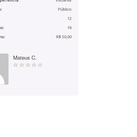
periência:
Iniciante
e:
Público
12
s:
16
mo:
R$ 50,00
Mateus C.