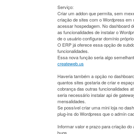
Serviço:
Criar um addon que permita, sem mexer 
criação de sites com o Wordpress em
acessar hospedagem. No dashboard do us
as funcionalidades de instalar o Wor
de o usuário configurar domínio próprio
O ERP já oferece essa opção de subdom
funcionalidades.
Essa nova função seria algo semelhant
createweb.us
Haveria também a opção no dashboard 
quantos sites gostaria de criar e esp
cobrança das outras funcionalidades a
seria necessário instalar api de gatew
mensalidades.
Se possível criar uma mini loja no da
plug-ins do Wordpress que o admin cada
Informar valor e prazo para criação do 
bugs.