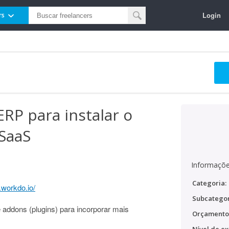
Login
rs
ERP para instalar o
SaaS
Informaçõe
Categoria:
.workdo.io/
Subcategor
addons (plugins) para incorporar mais
Orçamento