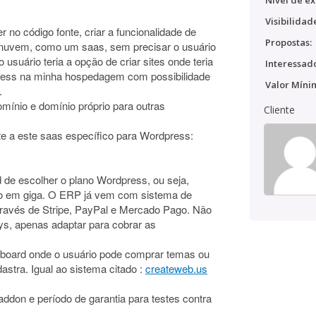
Nível de ex
Visibilidad
no código fonte, criar a funcionalidade de
Propostas:
 nuvem, como um saas, sem precisar o usuário
uário teria a opção de criar sites onde teria
Interessado
dpress na minha hospedagem com possibilidade
Valor Míni
.
ínio e domínio próprio para outras
Cliente
e a este saas específico para Wordpress:
de escolher o plano Wordpress, ou seja,
aço em giga. O ERP já vem com sistema de
través de Stripe, PayPal e Mercado Pago. Não
ays, apenas adaptar para cobrar as
shboard onde o usuário pode comprar temas ou
stra. Igual ao sistema citado :
createweb.us
addon e período de garantia para testes contra